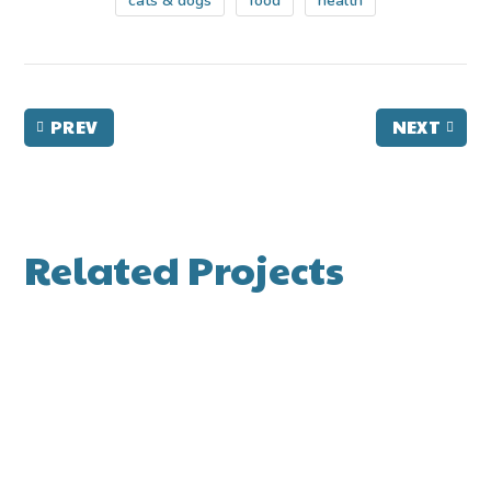
cats & dogs
food
health
PREV
NEXT
Related Projects