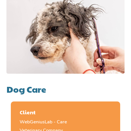
Dog Care
Client
WebGeniusLab - Care
Veterinary Company