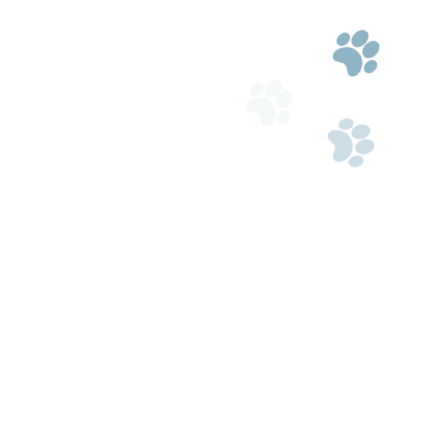
il.com
353 522
s at consectetur lorem donec massa sapien faucibus et molestie. 
gna. Proin sagittis nisl rhoncus mattis rhoncus. Ac felis donec e
em sed risus ultricies tristique nulla aliquet enim. Suspendisse in 
to nec ultrices dui. Imperdiet sed euismod nisi porta lorem. Viverra
 nunc non blandit. Suscipit tellus mauris a diam maecenas sed en