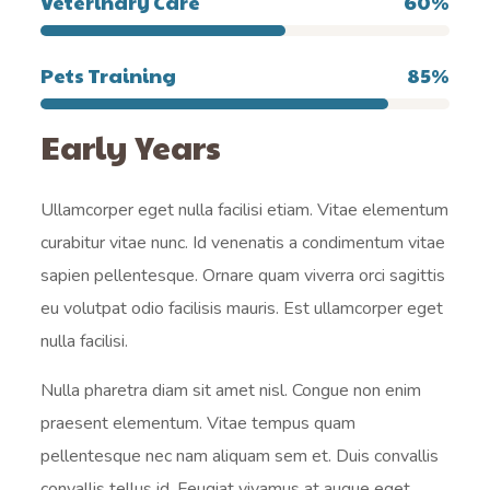
Veterinary Care
60
%
Pets Training
85
%
Early Years
Ullamcorper eget nulla facilisi etiam. Vitae elementum
curabitur vitae nunc. Id venenatis a condimentum vitae
sapien pellentesque. Ornare quam viverra orci sagittis
eu volutpat odio facilisis mauris. Est ullamcorper eget
nulla facilisi.
Nulla pharetra diam sit amet nisl. Congue non enim
praesent elementum. Vitae tempus quam
pellentesque nec nam aliquam sem et. Duis convallis
convallis tellus id. Feugiat vivamus at augue eget.