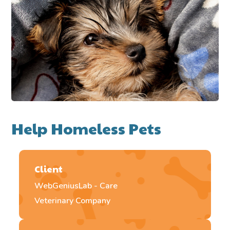
Help Homeless Pets
Client
WebGeniusLab - Care
Veterinary Company