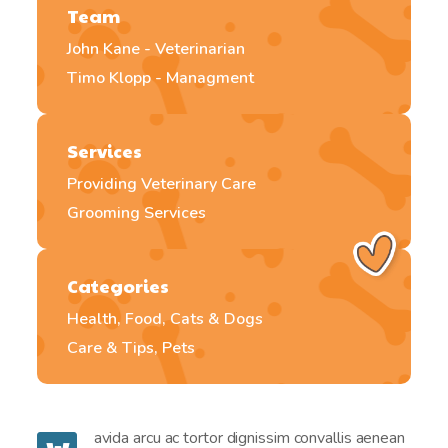
Team
John Kane - Veterinarian
Timo Klopp - Managment
Services
Providing Veterinary Care
Grooming Services
Categories
Health, Food, Cats & Dogs
Care & Tips, Pets
avida arcu ac tortor dignissim convallis aenean